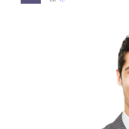
โดย:
kp