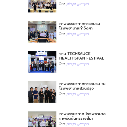
บริการทันตกรรมด้วย
โดย:
pinyo yampri
นวัตกรรมไทย เพิ่ม
ประสิทธิภาพการรักษาให้
ประชาชนอย่างทั่วถึงและเท่า
เทียม
ภาพบรรยากาศการอบรม
โรงพยาบาลท่าวังผา
โดย:
pinyo yampri
งาน TECHSAUCE
HEALTHSPAN FESTIVAL
2026
โดย:
pinyo yampri
ภาพบรรยากาศการอบรม ณ
โรงพยาบาลสวนปรุง
โดย:
pinyo yampri
ภาพบรรยากาศ โรงพยาบาล
เทพรัตน์นครราชสีมา
โดย:
pinyo yampri