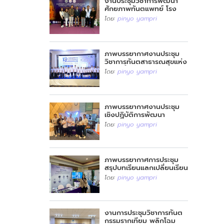
งานประชุมวิชาการพัฒนา
ศักยภาพทันตแพทย์ โรง
พยาบาลศูนย์ / โรงพยาบาล
โดย:
pinyo yampri
ทั่วไป ปี2569
ภาพบรรยากาศงานประชุม
วิชาการทันตสาธารณสุขแห่ง
ชาติ ครั้งที่ 12
โดย:
pinyo yampri
ภาพบรรยากาศงานประชุม
เชิงปฏิบัติการพัฒนา
ศักยภาพทันตแพทย์และ
โดย:
pinyo yampri
ทันตบุคลากรสำนักงาน
สาธารณสุขจังหวัดทั่ว
ประเทศ
ภาพบรรยากาศการประชุม
สรุปบทเรียนแลกเปลี่ยนเรียน
รู้ สุขภาพช่องปาก เขต
โดย:
pinyo yampri
สุขภาพที่ 5 ปี 2569
งานการประชุมวิชาการทันต
กรรมรากเทียม พลิกโฉม