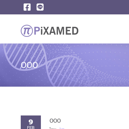
000
9
000
FEB